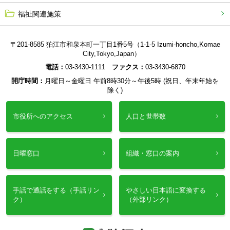
福祉関連施策
〒201-8585 狛江市和泉本町一丁目1番5号（1-1-5 Izumi-honcho,Komae
City,Tokyo,Japan）
電話：
03-3430-1111
ファクス：
03-3430-6870
開庁時間：
月曜日～金曜日 午前8時30分～午後5時 (祝日、年末年始を
除く)
市役所へのアクセス
人口と世帯数
日曜窓口
組織・窓口の案内
手話で通話をする（手話リン
やさしい日本語に変換する
ク）
（外部リンク）