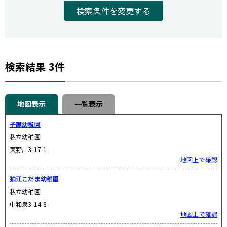
検索条件を変更する
検索結果
3
件
地図表示
一覧表示
子鹿幼稚園
私立幼稚園
東野川3-17-1
地図上で確認
狛江こだま幼稚園
私立幼稚園
中和泉3-14-8
地図上で確認