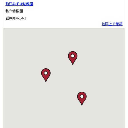
狛江みずほ幼稚園
私立幼稚園
岩戸南4-14-1
地図上で確認