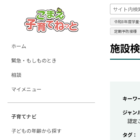
令和8年度学童
定期予防接種
グ
施設
ホーム
ロ
緊急・もしものとき
ー
バ
相談
ル
ナ
マイメニュー
ビ
キーワ
ゲ
ー
ジャン
子育てナビ
シ
認定
ョ
子どもの年齢から探す
タグ：
ン