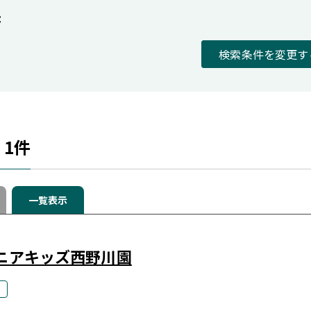
：
検索条件を変更す
果
1
件
一覧表示
ニアキッズ西野川園