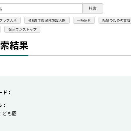
このページの本文へ
検索
クラブ入所
令和8年度保育施設入園
一時保育
妊婦のための支援
保活ワンストップ
検索結果
ード：
ル：
こども園