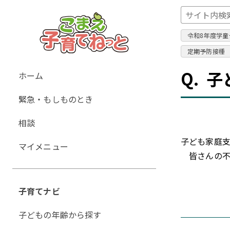
令和8年度学童
定期予防接種
グ
Q.
子
ホーム
ロ
緊急・もしものとき
ー
バ
相談
ル
子ども家庭
ナ
マイメニュー
ビ
皆さんの不
ゲ
ー
子育てナビ
シ
ョ
子どもの年齢から探す
ン