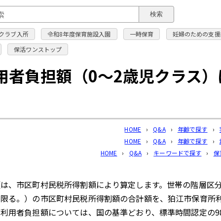
このページの本文へ
検索
クラブ入所
令和8年度保育施設入園
一時保育
妊婦のための支援
保活ワンストップ
用者負担額（0～2歳児クラス
HOME
›
Q&A
›
年齢で探す
›
HOME
›
Q&A
›
年齢で探す
›
HOME
›
Q&A
›
キーワードで探す
›
保
額は、市区町村民税所得割額により算定します。世帯の階層区
に限る。）の市区町村民税所得割額の合計額を、狛江市保育所
利用者負担額については、国の基準どおり、標準時間認定の98