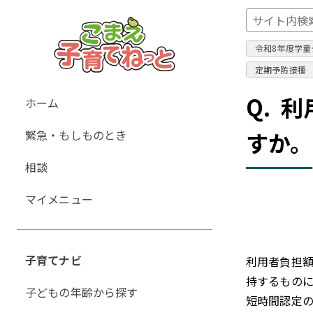
令和8年度学童
定期予防接種
グ
Q.
利
ホーム
ロ
緊急・もしものとき
すか。
ー
バ
相談
ル
ナ
マイメニュー
ビ
ゲ
ー
子育てナビ
利用者負担
シ
持するもの
ョ
子どもの年齢から探す
短時間認定の
ン