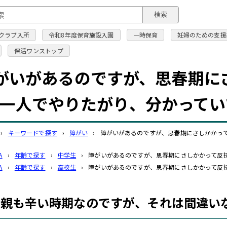
このページの本文へ
検索
クラブ入所
令和8年度保育施設入園
一時保育
妊婦のための支援
保活ワンストップ
がいがあるのですが、思春期に
一人でやりたがり、分かってい
›
キーワードで探す
›
障がい
›
障がいがあるのですが、思春期にさしかかっ
A
›
年齢で探す
›
中学生
›
障がいがあるのですが、思春期にさしかかって反
A
›
年齢で探す
›
高校生
›
障がいがあるのですが、思春期にさしかかって反
も親も辛い時期なのですが、それは間違い