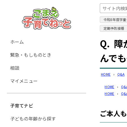
令和8年度学童
定期予防接種
グ
Q.
障
ホーム
ロ
緊急・もしものとき
んでも
ー
バ
相談
ル
HOME
›
Q&A
ナ
マイメニュー
ビ
HOME
›
Q&
ゲ
HOME
›
Q&
ー
子育てナビ
シ
ご本人
ョ
子どもの年齢から探す
ン