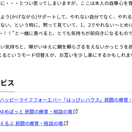
せに・・・とつい思ってしまいますが、ここは本人の自尊心を
よう(かげながら)サポートして、やれない自分でなく、やれ
ない、という時に、黙って見ていて、1、2でやれない～とめげて
～！！”と一緒に喜べると、とても気持ちが前向きになるもの
い気持ちと、障がいゆえに親を頼らざるをえないかっとうを抱
えるというモード切替えが、お互いを少し楽にするかもしれま
ービス
人 ハッピーライフフォーエバー「はっぴぃハウス」民間の療育
人 ゆめぽっと 民間の療育・相談の場
 えるぶ 民間の療育・相談の場