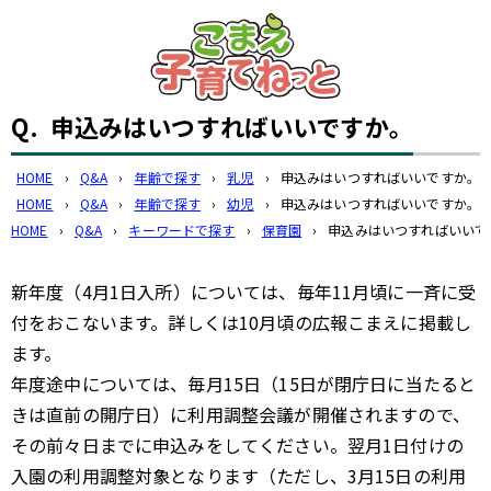
このページの本文へ
Q.
申込みはいつすればいいですか。
HOME
›
Q&A
›
年齢で探す
›
乳児
›
申込みはいつすればいいですか。
HOME
›
Q&A
›
年齢で探す
›
幼児
›
申込みはいつすればいいですか。
HOME
›
Q&A
›
キーワードで探す
›
保育園
›
申込みはいつすればいいで
新年度（4月1日入所）については、毎年11月頃に一斉に受
付をおこないます。詳しくは10月頃の広報こまえに掲載し
ます。
年度途中については、毎月15日（15日が閉庁日に当たると
きは直前の開庁日）に利用調整会議が開催されますので、
その前々日までに申込みをしてください。翌月1日付けの
入園の利用調整対象となります（ただし、3月15日の利用