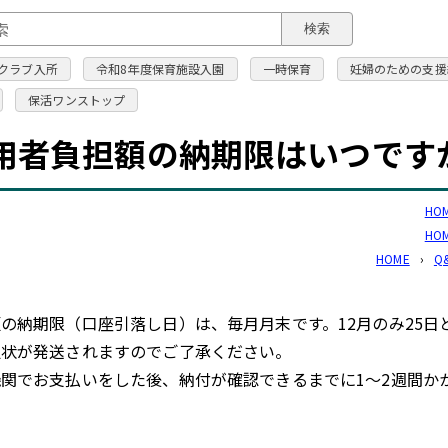
このページの本文へ
検索
クラブ入所
令和8年度保育施設入園
一時保育
妊婦のための支援
保活ワンストップ
用者負担額の納期限はいつです
HO
HO
HOME
›
Q
の納期限（口座引落し日）は、毎月月末です。12月のみ25日
促状が発送されますのでご了承ください。
関でお支払いをした後、納付が確認できるまでに1～2週間か