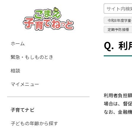
令和8年度学童
定期予防接種
グ
Q.
利
ホーム
ロ
緊急・もしものとき
ー
バ
相談
ル
ナ
マイメニュー
ビ
利用者負担額
ゲ
場合は、督
ー
子育てナビ
なお、金融機
シ
ョ
子どもの年齢から探す
ン