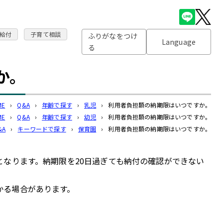
給付
子育て相談
ふりがなをつけ
Language
る
か。
ME
›
Q&A
›
年齢で探す
›
乳児
›
利用者負担額の納期限はいつですか。
ME
›
Q&A
›
年齢で探す
›
幼児
›
利用者負担額の納期限はいつですか。
&A
›
キーワードで探す
›
保育園
›
利用者負担額の納期限はいつですか。
となります。納期限を20日過ぎても納付の確認ができない
かる場合があります。