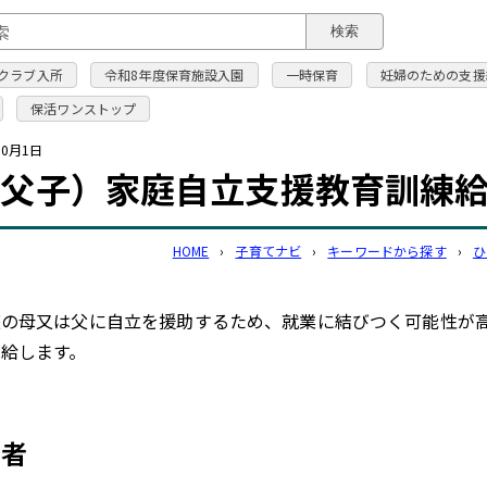
このページの本文へ
検索
クラブ入所
令和8年度保育施設入園
一時保育
妊婦のための支援
保活ワンストップ
10月1日
（父子）家庭自立支援教育訓練
HOME
›
子育てナビ
›
キーワードから探す
›
ひ
庭の母又は父に自立を援助するため、就業に結びつく可能性が
給します。
象者