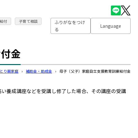
給付
子育て相談
ふりがなをつけ
Language
る
給付金
とり親家庭
›
補助金・助成金
›
母子（父子）家庭自立支援教育訓練給付金
高い養成講座などを受講し修了した場合、その講座の受講