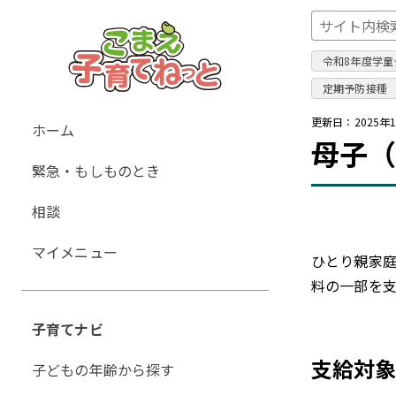
令和8年度学童
定期予防接種
グ
更新日：
2025年
ホーム
母子
ロ
緊急・もしものとき
ー
バ
相談
ル
ナ
マイメニュー
ひとり親家
ビ
料の一部を支
ゲ
ー
子育てナビ
シ
ョ
支給対
子どもの年齢から探す
ン