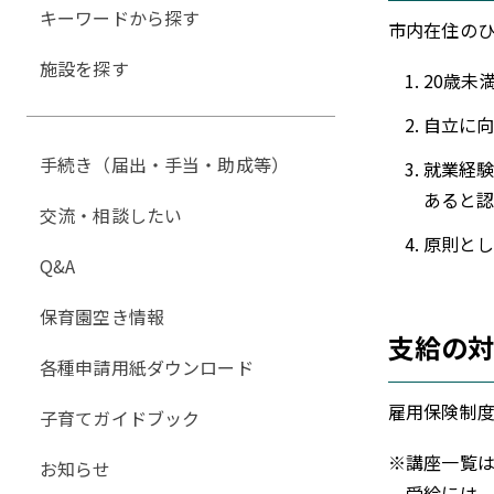
キーワードから探す
市内在住の
施設を探す
20歳未
自立に
手続き（届出・手当・助成等）
就業経
あると
交流・相談したい
原則と
Q&A
保育園空き情報
支給の
各種申請用紙ダウンロード
雇用保険制
子育てガイドブック
※講座一覧
お知らせ
受給には、