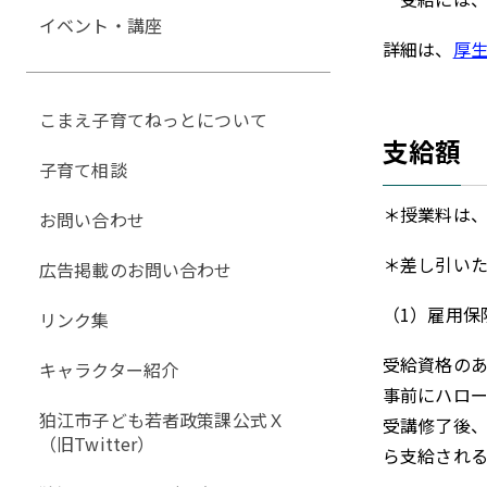
イベント・講座
詳細は、
厚
こまえ子育てねっとについて
支給額
子育て相談
＊授業料は
お問い合わせ
＊差し引いた
広告掲載のお問い合わせ
（1）雇用保
リンク集
受給資格の
キャラクター紹介
事前にハロ
狛江市子ども若者政策課公式Ｘ
受講修了後、
（旧Twitter）
ら支給され