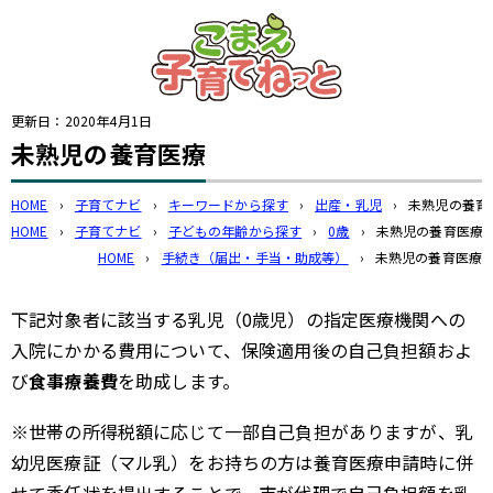
このページの本文へ
更新日：
2020年4月1日
未熟児の養育医療
HOME
›
子育てナビ
›
キーワードから探す
›
出産・乳児
›
未熟児の養育
HOME
›
子育てナビ
›
子どもの年齢から探す
›
0歳
›
未熟児の養育医療
HOME
›
手続き（届出・手当・助成等）
›
未熟児の養育医療
下記対象者に該当する乳児（0歳児）の指定医療機関への
入院にかかる費用について、保険適用後の自己負担額およ
び
食事療養費
を助成します。
※世帯の所得税額に応じて一部自己負担がありますが、乳
幼児医療証（マル乳）をお持ちの方は養育医療申請時に併