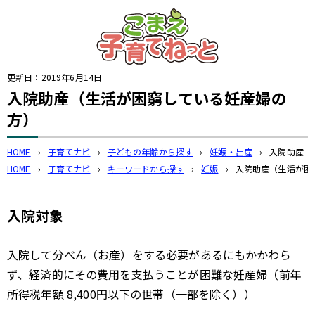
このページの本文へ
更新日：
2019年6月14日
入院助産（生活が困窮している妊産婦の
方）
HOME
›
子育てナビ
›
子どもの年齢から探す
›
妊娠・出産
›
入院助産（
HOME
›
子育てナビ
›
キーワードから探す
›
妊娠
›
入院助産（生活が困
入院対象
入院して分べん（お産）をする必要があるにもかかわら
ず、経済的にその費用を支払うことが困難な妊産婦（前年
所得税年額 8,400円以下の世帯（一部を除く））