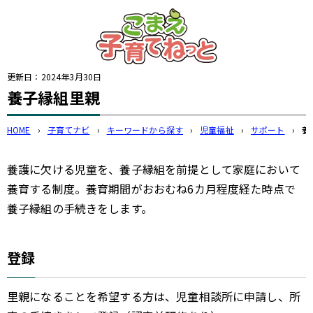
このページの本文へ
更新日：
2024年3月30日
養子縁組里親
HOME
›
子育てナビ
›
キーワードから探す
›
児童福祉
›
サポート
›
養
養護に欠ける児童を、養子縁組を前提として家庭において
養育する制度。養育期間がおおむね6カ月程度経た時点で
養子縁組の手続きをします。
登録
里親になることを希望する方は、児童相談所に申請し、所