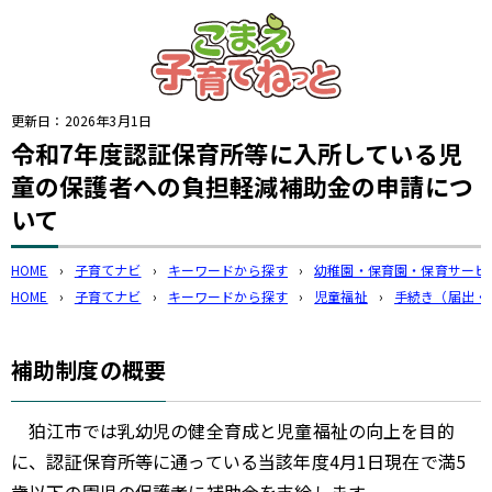
このページの本文へ
更新日：
2026年3月1日
令和7年度認証保育所等に入所している児
童の保護者への負担軽減補助金の申請につ
いて
HOME
›
子育てナビ
›
キーワードから探す
›
幼稚園・保育園・保育サービ
HOME
›
子育てナビ
›
キーワードから探す
›
児童福祉
›
手続き（届出・
補助制度の概要
狛江市では乳幼児の健全育成と児童福祉の向上を目的
に、認証保育所等に通っている当該年度4月1日現在で満5