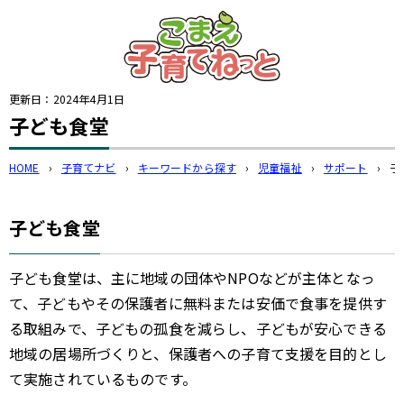
このページの本文へ
更新日：
2024年4月1日
子ども食堂
HOME
›
子育てナビ
›
キーワードから探す
›
児童福祉
›
サポート
›
子
子ども食堂
子ども食堂は、主に地域の団体やNPOなどが主体となっ
て、子どもやその保護者に無料または安価で食事を提供す
る取組みで、子どもの孤食を減らし、子どもが安心できる
地域の居場所づくりと、保護者への子育て支援を目的とし
て実施されているものです。