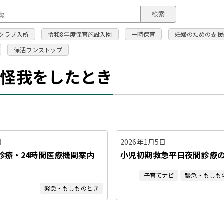
このページの本文へ
検索
クラブ入所
令和8年度保育施設入園
一時保育
妊婦のための支援
保活ワンストップ
・怪我をしたとき
日
2026年1月5日
診療・24時間医療機関案内
小児初期救急平日夜間診療
子育てナビ
緊急・もしも
緊急・もしものとき