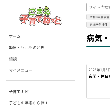
令和8年度学童
定期予防接種
グ
病気
ホーム
ロ
緊急・もしものとき
ー
バ
相談
ル
ナ
マイメニュー
2026年1月5
ビ
夜間・休日
ゲ
ー
子育てナビ
シ
ョ
子どもの年齢から探す
ン