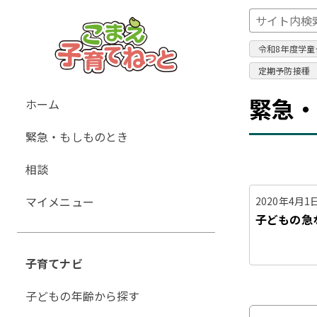
令和8年度学童
定期予防接種
グ
緊急
ホーム
ロ
緊急・もしものとき
ー
バ
相談
ル
ナ
マイメニュー
2020年4月1
ビ
子どもの急な
ゲ
ー
子育てナビ
シ
ョ
子どもの年齢から探す
ン