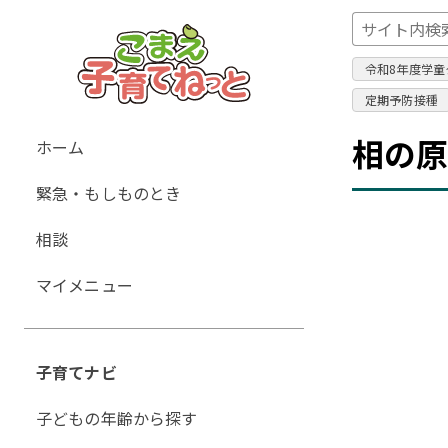
令和8年度学童
定期予防接種
グ
相の
ホーム
ロ
緊急・もしものとき
ー
バ
相談
ル
ナ
マイメニュー
ビ
ゲ
ー
子育てナビ
シ
ョ
子どもの年齢から探す
ン