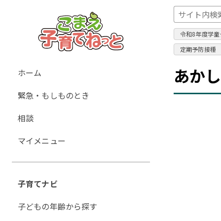
令和8年度学童
定期予防接種
グ
あか
ホーム
ロ
緊急・もしものとき
ー
バ
相談
ル
ナ
マイメニュー
ビ
ゲ
ー
子育てナビ
シ
ョ
子どもの年齢から探す
ン