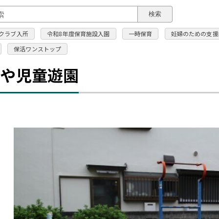
このページの本文へ
検索
クラブ入所
令和8年度保育施設入園
一時保育
妊婦のための支援
保活ワンストップ
しや児童遊園