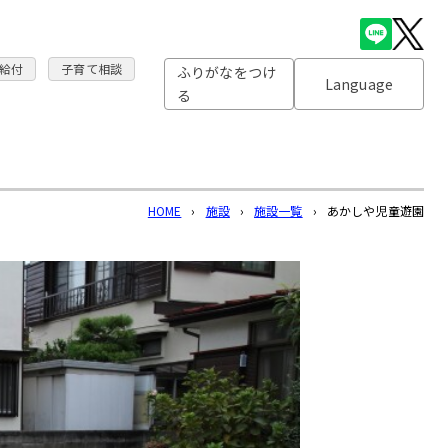
給付
子育て相談
ふりがなをつけ
Language
る
HOME
›
施設
›
施設一覧
›
あかしや児童遊園