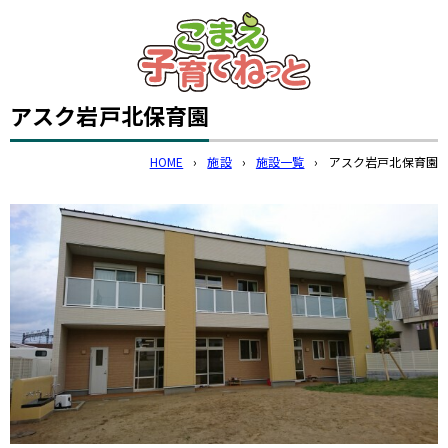
このページの本文へ
アスク岩戸北保育園
HOME
›
施設
›
施設一覧
›
アスク岩戸北保育園