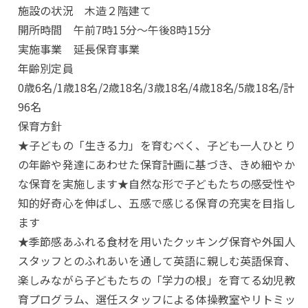
施設の状況 木造２階建て
開所時間 午前7時15分～午後8時15分
実施事業 延長保育事業
年齢別定員
0歳6名/1歳18名/2歳18名/3歳18名/4歳18名/5歳18名/計
96名
保育方針
★子どもの「生きる力」を育むべく、子ども一人ひとり
の年齢や発達にあわせた保育計画に基づき、きめ細やか
な保育を実施します★自然な形で子どもたちの感受性や
知的好奇心を伸ばし、五感で感じる保育の充実を目指し
ます
★季節感あふれる食材を用いたクッキング保育や外国人
スタッフとのふれあいを通して英語に親しむ英語保育、
楽しみながら子どもたちの「学力の根」を育てる幼児教
育プログラム、選任スタッフによる体操教室やリトミッ