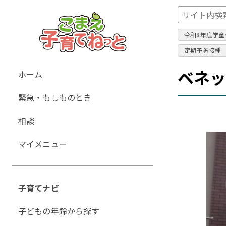
令和8年度学童
定期予防接種
グ
ベネ
ホーム
ロ
緊急・もしものとき
ー
バ
相談
ル
ナ
マイメニュー
ビ
ゲ
ー
子育てナビ
シ
ョ
子どもの年齢から探す
ン