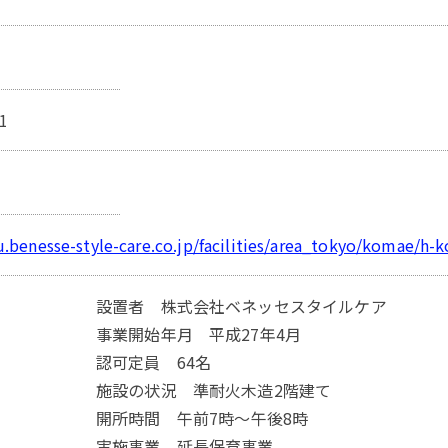
1
u.benesse-style-care.co.jp/facilities/area_tokyo/komae/h
設置者 株式会社ベネッセスタイルケア
事業開始年月 平成27年4月
認可定員 64名
施設の状況 準耐火木造2階建て
開所時間 午前7時～午後8時
実施事業 延長保育事業