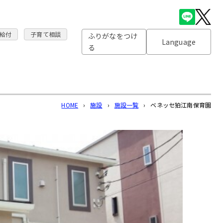
給付
子育て相談
ふりがなをつけ
Language
る
HOME
›
施設
›
施設一覧
›
ベネッセ狛江南保育園