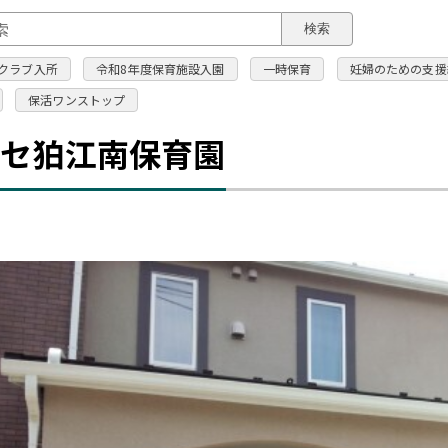
このページの本文へ
検索
クラブ入所
令和8年度保育施設入園
一時保育
妊婦のための支援
保活ワンストップ
ッセ狛江南保育園