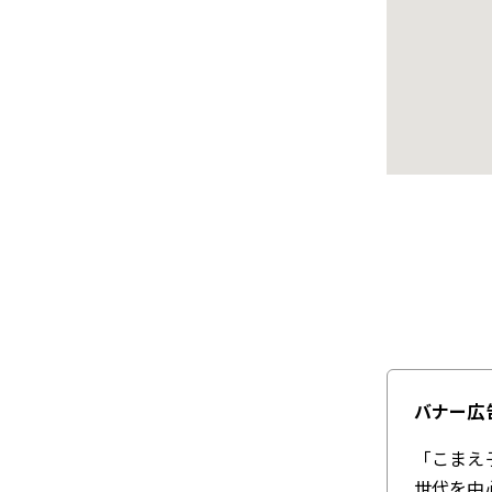
バナー広
「こまえ
世代を中