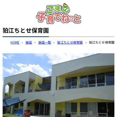
このページの本文へ
狛江ちとせ保育園
HOME
›
施設
›
施設一覧
›
狛江ちとせ保育園
›
狛江ちとせ保育園