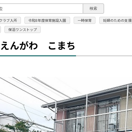
このページの本文へ
検索
クラブ入所
令和8年度保育施設入園
一時保育
妊婦のための支援
保活ワンストップ
のえんがわ こまち