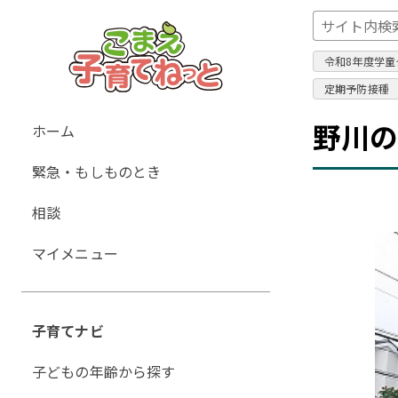
令和8年度学童
定期予防接種
グ
野川
ホーム
ロ
緊急・もしものとき
ー
バ
相談
ル
ナ
マイメニュー
ビ
ゲ
ー
子育てナビ
シ
ョ
子どもの年齢から探す
ン