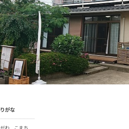
りがな
んがわ こまち