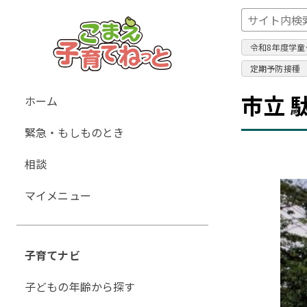
令和8年度学童
定期予防接種
グ
市立 
ホーム
ロ
緊急・もしものとき
ー
バ
相談
ル
ナ
マイメニュー
ビ
ゲ
ー
子育てナビ
シ
ョ
子どもの年齢から探す
ン