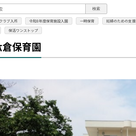
このページの本文へ
検索
クラブ入所
令和8年度保育施設入園
一時保育
妊婦のための支援
保活ワンストップ
駄倉保育園