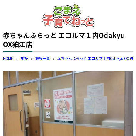
このページの本文へ
赤ちゃんふらっと エコルマ１内Odakyu
OX狛江店
HOME
›
施設
›
施設一覧
›
赤ちゃんふらっと エコルマ１内Odakyu OX狛