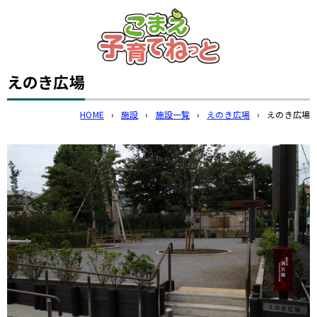
このページの本文へ
えのき広場
HOME
›
施設
›
施設一覧
›
えのき広場
›
えのき広場