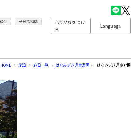
給付
子育て相談
ふりがなをつけ
Language
る
HOME
›
施設
›
施設一覧
›
はなみずき児童遊園
›
はなみずき児童遊園