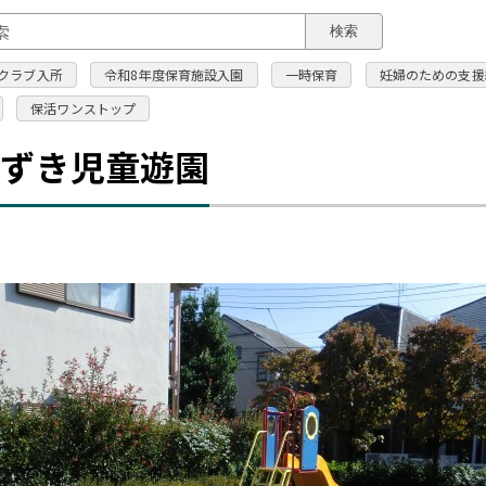
このページの本文へ
検索
クラブ入所
令和8年度保育施設入園
一時保育
妊婦のための支援
保活ワンストップ
みずき児童遊園