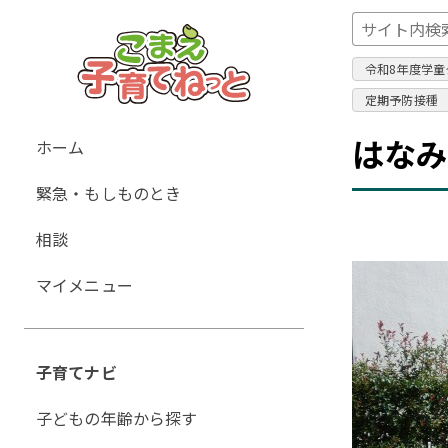
令和8年度学童
定期予防接種
グ
はな
ホーム
ロ
緊急・もしものとき
ー
バ
相談
ル
ナ
マイメニュー
ビ
ゲ
ー
子育てナビ
シ
ョ
子どもの年齢から探す
ン