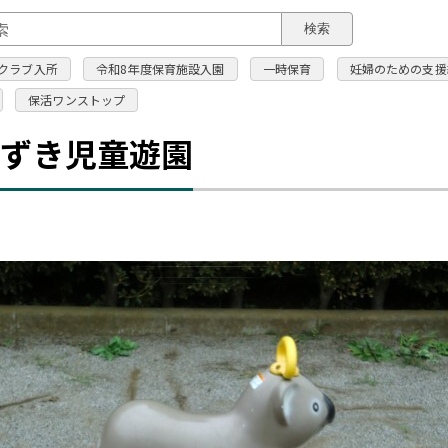
このページの本文へ
検索
クラブ入所
令和8年度保育施設入園
一時保育
妊婦のための支援
保活ワンストップ
みずき児童遊園