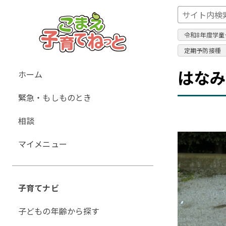
令和8年度学童
定期予防接種
グ
はな
ホーム
ロ
緊急・もしものとき
ー
バ
相談
ル
ナ
マイメニュー
ビ
ゲ
ー
子育てナビ
シ
ョ
子どもの年齢から探す
ン