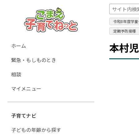
令和8年度学童
定期予防接種
グ
本村
ホーム
ロ
緊急・もしものとき
ー
バ
相談
ル
ナ
マイメニュー
ビ
ゲ
ー
子育てナビ
シ
ョ
子どもの年齢から探す
ン