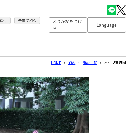
給付
子育て相談
ふりがなをつけ
Language
る
HOME
›
施設
›
施設一覧
›
本村児童遊園