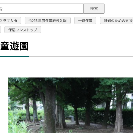
このページの本文へ
検索
クラブ入所
令和8年度保育施設入園
一時保育
妊婦のための支援
保活ワンストップ
児童遊園