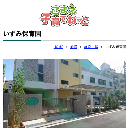
このページの本文へ
いずみ保育園
HOME
›
施設
›
施設一覧
›
いずみ保育園