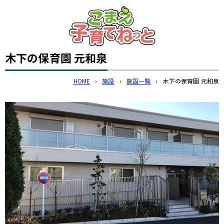
このページの本文へ
木下の保育園 元和泉
HOME
›
施設
›
施設一覧
›
木下の保育園 元和泉