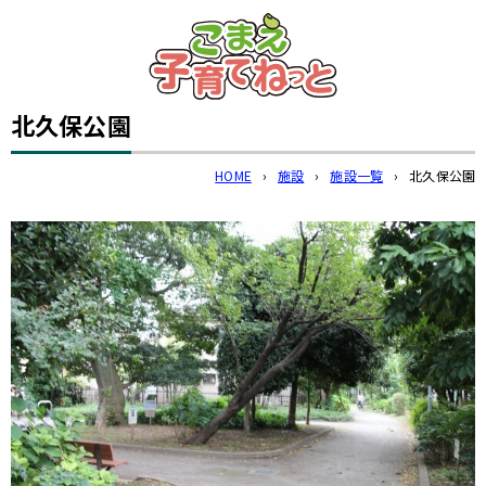
このページの本文へ
北久保公園
HOME
›
施設
›
施設一覧
›
北久保公園