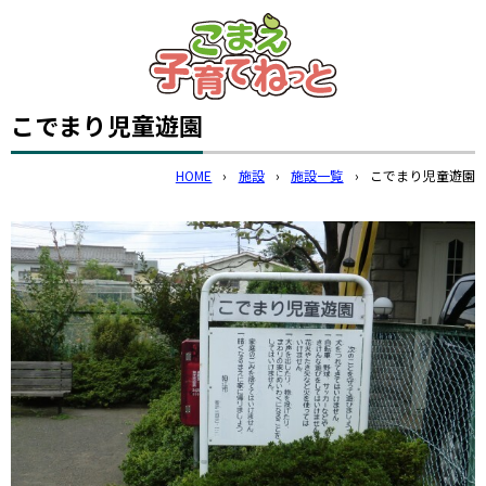
このページの本文へ
こでまり児童遊園
HOME
›
施設
›
施設一覧
›
こでまり児童遊園