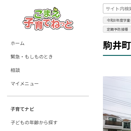
令和8年度学童
定期予防接種
グ
駒井町
ホーム
ロ
緊急・もしものとき
ー
バ
相談
ル
ナ
マイメニュー
ビ
ゲ
ー
子育てナビ
シ
ョ
子どもの年齢から探す
ン