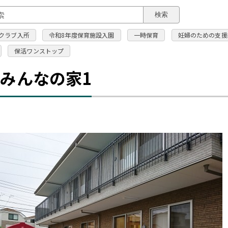
このページの本文へ
検索
クラブ入所
令和8年度保育施設入園
一時保育
妊婦のための支援
保活ワンストップ
みんなの家1