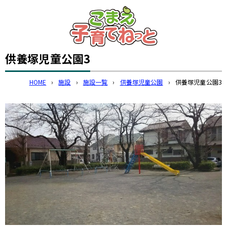
このページの本文へ
供養塚児童公園3
HOME
›
施設
›
施設一覧
›
供養塚児童公園
›
供養塚児童公園3