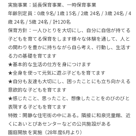
実施事業：延長保育事業、一時保育事業
年齢別定員：0歳 9名/ 1歳 15名 / 2歳 24名 / 3歳 24名 / 4
歳 24名 / 5歳 24名 / 計120名
保育方針：一人ひとりを大切にし、自分に自信が持てる
子どもを育てる保育をします様々な体験を通して、人と
の関わりを豊かに持ちながら自ら考え、行動し、生活す
る力の基礎を育てます
★基本的な生活の仕方を身につけます
★全身を使って元気に遊ぶ子どもを育てます
★自分も友達も大切にし、困ったことにも立ち向かえる
意欲的な子どもを育てます
★感じたこと、思ったこと、想像したことをのびのびと
表現する子どもを育てます
特徴：閑静な住宅街の中にある。隣接に和泉児童館、近
くにあいとぴあセンターなどの公共施設がある
園庭開放を実施（28年度6月より）