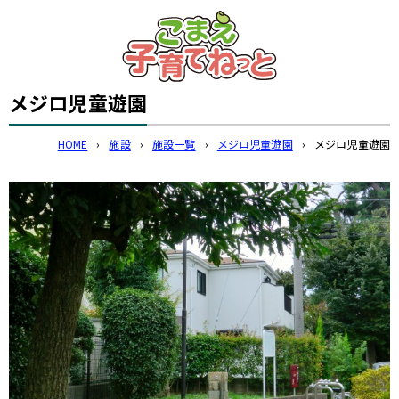
このページの本文へ
メジロ児童遊園
HOME
›
施設
›
施設一覧
›
メジロ児童遊園
›
メジロ児童遊園