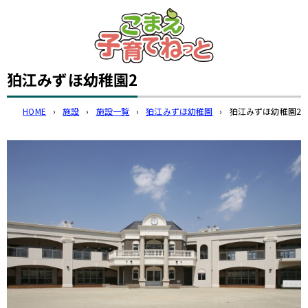
このページの本文へ
狛江みずほ幼稚園2
HOME
›
施設
›
施設一覧
›
狛江みずほ幼稚園
›
狛江みずほ幼稚園2