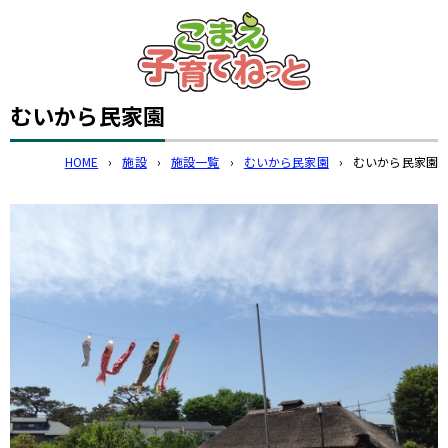
このページの本文へ
むいから民家園
HOME
›
施設
›
施設一覧
›
むいから民家園
›
むいから民家園