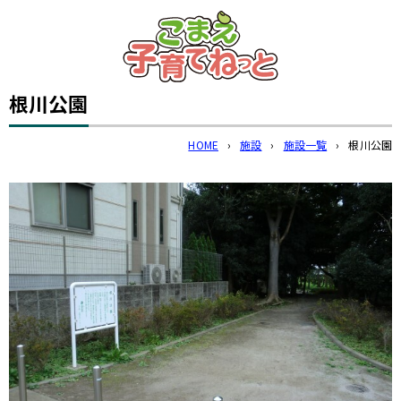
このページの本文へ
根川公園
HOME
›
施設
›
施設一覧
›
根川公園