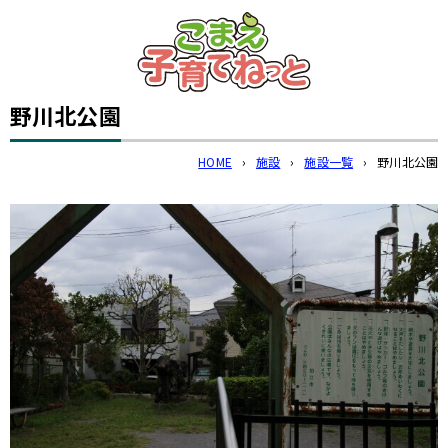
このページの本文へ
野川北公園
HOME
›
施設
›
施設一覧
›
野川北公園