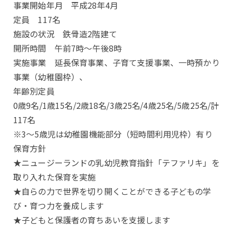
事業開始年月 平成28年4月
定員 117名
施設の状況 鉄骨造2階建て
開所時間 午前7時～午後8時
実施事業 延長保育事業、子育て支援事業、一時預かり
事業（幼稚園枠）、
年齢別定員
0歳9名/1歳15名/2歳18名/3歳25名/4歳25名/5歳25名/計
117名
※3～5歳児は幼稚園機能部分（短時間利用児枠）有り
保育方針
★ニュージーランドの乳幼児教育指針「テファリキ」を
取り入れた保育を実施
★自らの力で世界を切り開くことができる子どもの学
び・育つ力を養成します
★子どもと保護者の育ちあいを支援します