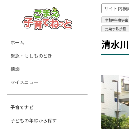
令和8年度学童
定期予防接種
グ
清水川
ホーム
ロ
緊急・もしものとき
ー
バ
相談
ル
ナ
マイメニュー
ビ
ゲ
ー
子育てナビ
シ
ョ
子どもの年齢から探す
ン