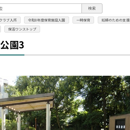
このページの本文へ
検索
クラブ入所
令和8年度保育施設入園
一時保育
妊婦のための支援
保活ワンストップ
公園3