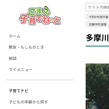
令和8年度学童
定期予防接種
グ
多摩
ホーム
ロ
緊急・もしものとき
ー
バ
相談
ル
ナ
マイメニュー
ビ
ゲ
ー
子育てナビ
シ
ョ
子どもの年齢から探す
ン