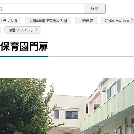
このページの本文へ
検索
クラブ入所
令和8年度保育施設入園
一時保育
妊婦のための支援
保活ワンストップ
川保育園門扉