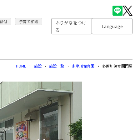
給付
子育て相談
ふりがなをつけ
Language
る
HOME
›
施設
›
施設一覧
›
多摩川保育園
›
多摩川保育園門扉