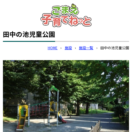
このページの本文へ
田中の池児童公園
HOME
›
施設
›
施設一覧
›
田中の池児童公園