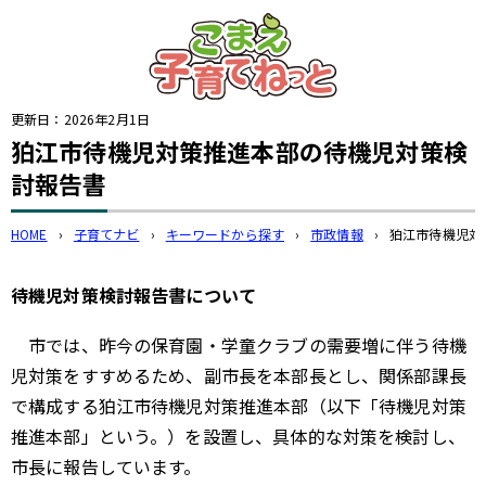
このページの本文へ
更新日：
2026年2月1日
狛江市待機児対策推進本部の待機児対策検
討報告書
HOME
›
子育てナビ
›
キーワードから探す
›
市政情報
›
狛江市待機児対
待機児対策検討報告書について
市では、昨今の保育園・学童クラブの需要増に伴う待機
児対策をすすめるため、副市長を本部長とし、関係部課長
で構成する狛江市待機児対策推進本部（以下「待機児対策
推進本部」という。）を設置し、具体的な対策を検討し、
市長に報告しています。