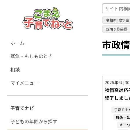
令和8年度学童
定期予防接種
グ
市政
ホーム
ロ
緊急・もしものとき
ー
バ
相談
ル
ナ
マイメニュー
2026年6月3
ビ
物価高対応
ゲ
終了しまし
ー
子育てナビ
子育てナ
シ
妊娠・
ョ
子どもの年齢から探す
キー
ン