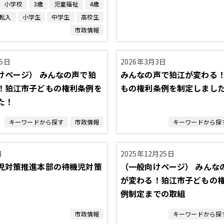
小学校
3歳
児童福祉
4歳
転入
小学生
中学生
高校生
市政情報
25日
2026年3月3日
けページ） みんなの声で狛
みんなの声で狛江が変わる
！狛江市子どもの権利条例を
もの権利条例を制定しまし
た！
キーワードから探す
市政情報
キーワードから探
日
2025年12月25日
児対策推進本部の待機児対策
（一般向けページ） みんな
が変わる！狛江市子どもの
例制定までの取組
市政情報
キーワードから探