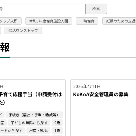
このページの本文へ
検索
クラブ入所
令和8年度保育施設入園
一時保育
妊婦のための支援
保活ワンストップ
情報
0日
2026年4月1日
子育て応援手当（申請受付は
KoKoA安全管理員の募集
た）
ビ
手続き（届出・手当・助成等）
出産
子どもの年齢から探す
0歳
ワードから探す
出産・乳児
1歳