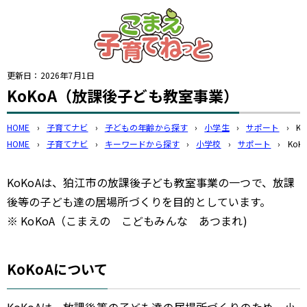
このページの本文へ
更新日：
2026年7月1日
KoKoA（放課後子ども教室事業）
HOME
›
子育てナビ
›
子どもの年齢から探す
›
小学生
›
サポート
›
K
HOME
›
子育てナビ
›
キーワードから探す
›
小学校
›
サポート
›
Ko
KoKoAは、狛江市の放課後子ども教室事業の一つで、放課
後等の子ども達の居場所づくりを目的としています。
※ KoKoA（こまえの こどもみんな あつまれ)
KoKoAについて