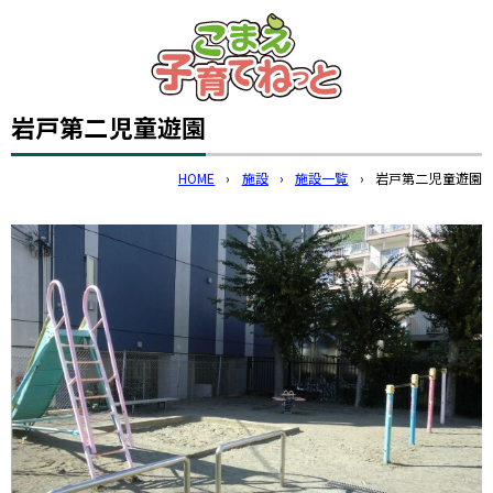
このページの本文へ
岩戸第二児童遊園
HOME
›
施設
›
施設一覧
›
岩戸第二児童遊園