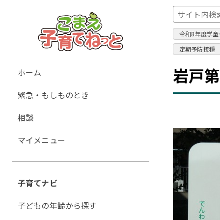
令和8年度学童
定期予防接種
グ
岩戸第
ホーム
ロ
緊急・もしものとき
ー
バ
相談
ル
ナ
マイメニュー
ビ
ゲ
ー
子育てナビ
シ
ョ
子どもの年齢から探す
ン