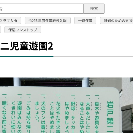
このページの本文へ
検索
クラブ入所
令和8年度保育施設入園
一時保育
妊婦のための支援
保活ワンストップ
二児童遊園2