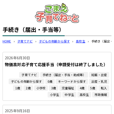
このページの本文へ
手続き（届出・手当等）
HOME
›
子育てナビ
›
子どもの年齢から探す
›
高校生
›
手続き（届出・
2026年6月30日
物価高対応子育て応援手当（申請受付は終了しました）
子育てナビ
手続き（届出・手当・助成等）
妊娠・出産
子どもの年齢から探す
0歳
キーワードから探す
出産・乳児
1歳
2歳
小学校
3歳
児童福祉
4歳
5歳
転入
小学生
中学生
高校生
市政情報
2025年9月16日